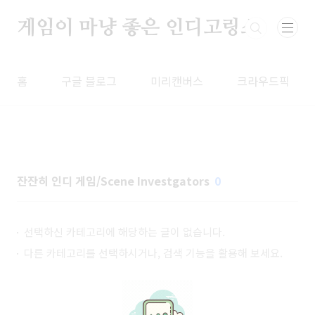
본문 바로가기
게임이 마냥 좋은 인디고링스
홈
구글 블로그
미리캔버스
크라우드픽
잔잔히 인디 게임/Scene Investgators
0
선택하신 카테고리에 해당하는 글이 없습니다.
다른 카테고리를 선택하시거나, 검색 기능을 활용해 보세요.