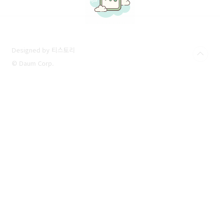
Designed by 티스토리
© Daum Corp.